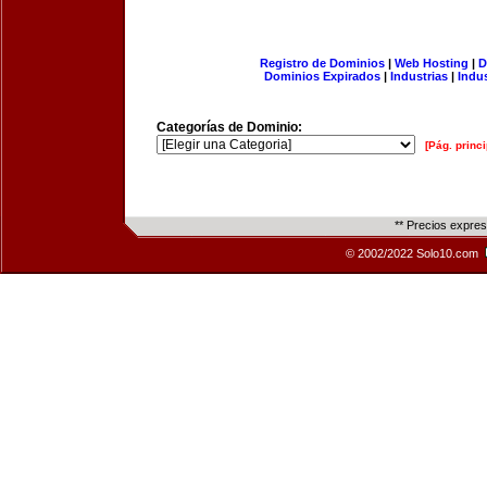
Registro de Dominios
|
Web Hosting
|
D
Dominios Expirados
|
Industrias
|
Indu
Categorías de Dominio:
[Pág. princi
** Precios expre
© 2002/2022 Solo10.com