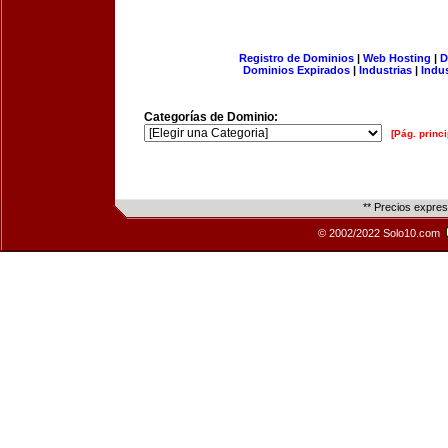
Registro de Dominios
|
Web Hosting
|
D
Dominios Expirados
|
Industrias
|
Indu
Categorías de Dominio:
[Pág. princi
** Precios expre
© 2002/2022 Solo10.com