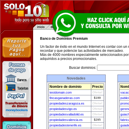
Banco de Dominios Premium
Un factor de éxito en el mundo Internet es contar con un
recordar y que potencie las actividades de mercadeo.
Más de 4000 nombres especialmente seleccionados por 
adquiridos a precios promocionales.
Buscar dominios:
Novedades
Nombre de dominio
Precio
Nomb
testdomain.com
Ofertar!
vacac
fincasganaderas.com
$199
publi
propiedadeszaragoza.es
Ofertar!
promo
propiedadesvigo.es
Ofertar!
geren
propiedadesvalladolid.es
Ofertar!
guiac
propiedadesvalencia.es
$295
fabri
propiedadestenerife.es
Ofertar!
guiad