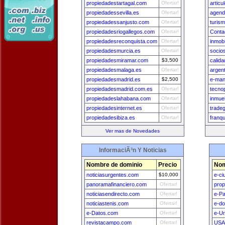
propiedadestartagal.com
Ofertar!
articu
propiedadessevilla.es
Ofertar!
agend
propiedadessanjusto.com
Ofertar!
turis
propiedadesriogallegos.com
Ofertar!
Conta
propiedadesreconquista.com
Ofertar!
inmobi
propiedadesmurcia.es
Ofertar!
socio
propiedadesmiramar.com
$3,500
calid
propiedadesmalaga.es
Ofertar!
argen
propiedadesmadrid.es
$2,500
e-man
propiedadesmadrid.com.es
Ofertar!
tecno
propiedadeslahabana.com
Ofertar!
inmue
propiedadesinternet.es
Ofertar!
tradeg
propiedadesibiza.es
Ofertar!
franq
Ver mas de Novedades
InformaciÃ³n Y Noticias
Nombre de dominio
Precio
Nom
noticiasurgentes.com
$10,000
e-ci
panoramafinanciero.com
Ofertar!
prop
noticiasendirecto.com
Ofertar!
e-Pa
noticiastenis.com
Ofertar!
e-do
e-Datos.com
Ofertar!
e-U
revistacampo.com
Ofertar!
USA