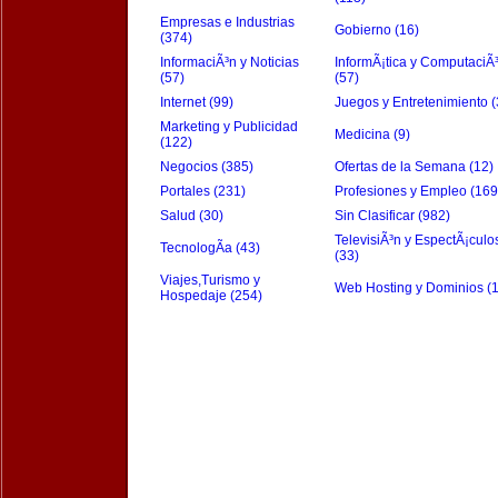
Empresas e Industrias
Gobierno (16)
(374)
InformaciÃ³n y Noticias
InformÃ¡tica y ComputaciÃ
(57)
(57)
Internet (99)
Juegos y Entretenimiento (
Marketing y Publicidad
Medicina (9)
(122)
Negocios (385)
Ofertas de la Semana (12)
Portales (231)
Profesiones y Empleo (169
Salud (30)
Sin Clasificar (982)
TelevisiÃ³n y EspectÃ¡culo
TecnologÃ­a (43)
(33)
Viajes,Turismo y
Web Hosting y Dominios (
Hospedaje (254)