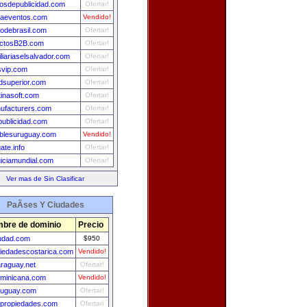
losdepublicidad.com
Ofertar!
aeventos.com
Vendido!
modebrasil.com
Ofertar!
ctosB2B.com
Ofertar!
liariaselsalvador.com
Ofertar!
svip.com
Ofertar!
adsuperior.com
Ofertar!
tinasoft.com
Ofertar!
ufacturers.com
Ofertar!
publicidad.com
Ofertar!
blesuruguay.com
Vendido!
ate.info
Ofertar!
uiciamundial.com
Ofertar!
Ver mas de Sin Clasificar
PaÃ­ses Y Ciudades
bre de dominio
Precio
udad.com
$950
iedadescostarica.com
Vendido!
raguay.net
Ofertar!
minicana.com
Vendido!
ruguay.com
Ofertar!
propiedades.com
Ofertar!