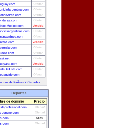
ruguay.com
Ofertar!
nidadargentina.com
Ofertar!
uenosAires.com
Ofertar!
onduras.com
Ofertar!
iniosMexico.com
Vendido!
inciasargentinas.com
Ofertar!
ntinaenlinea.com
Ofertar!
ileros.com
Vendido!
atemala.com
Ofertar!
faela.com
Ofertar!
asil.net
Ofertar!
guayana.com
Vendido!
ntaDelEste.com
Ofertar!
obaguide.com
Ofertar!
er mas de PaÃ­ses Y Ciudades
Deportes
re de dominio
Precio
listaprofesional.com
Ofertar!
argentino.com
Ofertar!
is.com
$650
is.com
Ofertar!