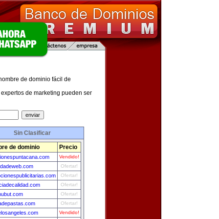
 nombre de dominio fácil de
expertos de marketing pueden ser
Sin Clasificar
re de dominio
Precio
ionespuntacana.com
Vendido!
cidadeweb.com
Ofertar!
cionespublicitarias.com
Ofertar!
ciadecalidad.com
Ofertar!
hubut.com
Ofertar!
cadepastas.com
Ofertar!
elosangeles.com
Vendido!