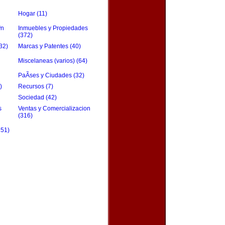
Hogar (11)
³n
Inmuebles y Propiedades
(372)
32)
Marcas y Patentes (40)
Miscelaneas (varios) (64)
PaÃ­ses y Ciudades (32)
)
Recursos (7)
Sociedad (42)
s
Ventas y Comercializacion
(316)
151)