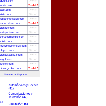
futbol.com
Ofertar!
sclub.com
Vendido!
utbol.com
Ofertar!
olista.com
Ofertar!
esdecompeticion.com
Ofertar!
tosbarcelona.com
Vendido!
cionado.com
Ofertar!
nadeportiva.com
Ofertar!
eonatoargentino.com
Ofertar!
iclista.com
Ofertar!
iondecompetencias.com
Ofertar!
lplayero.com
Ofertar!
ccionparaguaya.com
Ofertar!
iasgolf.com
Ofertar!
iastenis.com
Ofertar!
cionargentina.com
Vendido!
Ver mas de Deportes
s
AutomÃ³viles y Coches
(41)
Comunicaciones y
TelefonÃ­a (37)
zas
EducaciÃ³n (51)