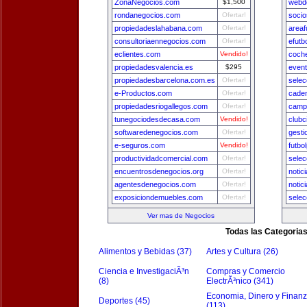
ZonaNegocios.com
$1,500
webde
rondanegocios.com
Ofertar!
socio
propiedadeslahabana.com
Ofertar!
areaf
consultoriaennegocios.com
Ofertar!
efutb
eclientes.com
Vendido!
coch
propiedadesvalencia.es
$295
even
propiedadesbarcelona.com.es
Ofertar!
selec
e-Productos.com
Ofertar!
cade
propiedadesriogallegos.com
Ofertar!
camp
tunegociodesdecasa.com
Vendido!
clubc
softwaredenegocios.com
Ofertar!
gest
e-seguros.com
Vendido!
futbo
productividadcomercial.com
Ofertar!
sele
encuentrosdenegocios.org
Ofertar!
notic
agentesdenegocios.com
Ofertar!
notic
exposiciondemuebles.com
Ofertar!
selec
Ver mas de Negocios
Todas las Categoria
Alimentos y Bebidas (37)
Artes y Cultura (26)
Ciencia e InvestigaciÃ³n
Compras y Comercio
(8)
ElectrÃ³nico (341)
Economia, Dinero y Finan
Deportes (45)
(113)