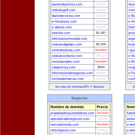
partesdeprensa.com
Ofertar!
deu
noticiasgolf.com
Ofertar!
comu
diariodecocina.com
Ofertar!
e-B
e-Honduras.com
Ofertar!
e-H
e-diarios.com
Ofertar!
Dom
noticlub.com
$1,497
prov
informacionmundial.com
Ofertar!
arge
noticiasdigitales.com
$2,500
bras
centralnoticias.com
Vendido!
i-gu
noticiasciclismo.com
Ofertar!
e-Ra
revistaempleo.com
Vendido!
e-Br
salaprensa.com
$600
uru
informaciondenegocios.com
Ofertar!
e-Pu
revistademarcas.com
Ofertar!
cord
Ver mas de InformaciÃ³n Y Noticias
V
Negocios
Nombre de dominio
Precio
Nomb
propiedadespuntadeleste.com
Vendido!
futbo
operadoradenegocios.com
Ofertar!
tenis
mercadomoda.com
Vendido!
e-ten
clicknegocio.com
Ofertar!
e-ten